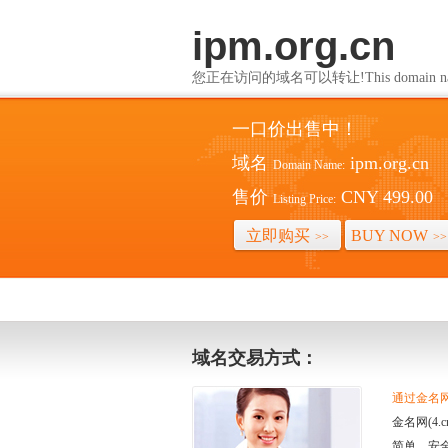
ipm.org.cn
您正在访问的域名可以转让!This domain name i
一口价出售中！
域名
ipm.org.cn
Domain Name:
售价
CNY 499.00
Listing Price:
立即购买
BUY NOW
>>
>>
域名交易方式：
通过金名网(
金名网(4
简单、安