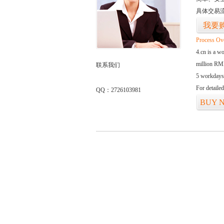
具体交易
我要
Process Ov
4.cn is a w
million RMB
联系我们
5 workdays
For detaile
QQ：2726103981
BUY 