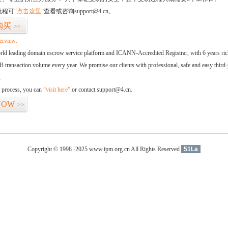
流程可
“点击这里”
查看或咨询support@4.cn。
购买
>>
erview:
orld leading domain escrow service platform and ICANN-Accredited Registrar, with 6 years ri
 transaction volume every year. We promise our clients with professional, safe and easy third-
.
d process, you can
“visit here”
or contact support@4.cn.
NOW
>>
Copyright © 1998 -2025 www.ipm.org.cn All Rights Reserved
51La